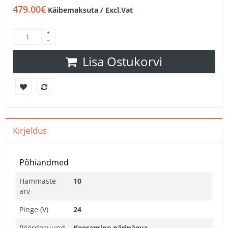
479.00€
Käibemaksuta / Excl.Vat
Lisa Ostukorvi
Kirjeldus
Põhiandmed
Hammaste
10
arv
Pinge (V)
24
Pöördesuund
Keeramine päripäeva