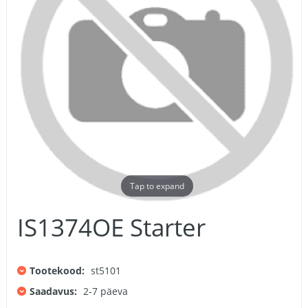
Tap to expand
IS1374OE Starter
Tootekood:
st5101
Saadavus:
2-7 päeva