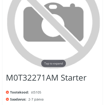
Tap to expand
M0T32271AM Starter
Tootekood:
st5105
Saadavus:
2-7 päeva