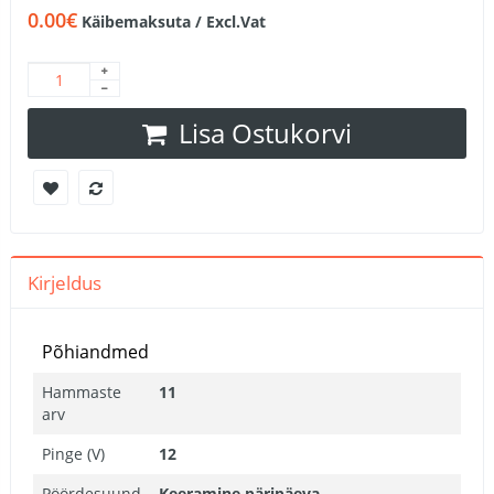
0.00€
Käibemaksuta / Excl.Vat
Lisa Ostukorvi
Kirjeldus
Põhiandmed
Hammaste
11
arv
Pinge (V)
12
Pöördesuund
Keeramine päripäeva