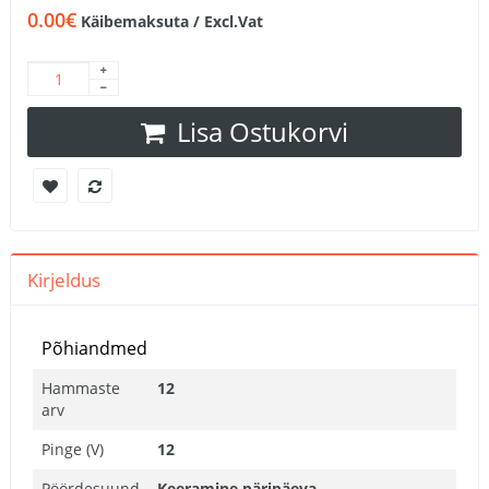
0.00€
Käibemaksuta / Excl.Vat
Lisa Ostukorvi
Kirjeldus
Põhiandmed
Hammaste
12
arv
Pinge (V)
12
Pöördesuund
Keeramine päripäeva