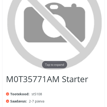
Tap to expand
M0T35771AM Starter
Tootekood:
st5108
Saadavus:
2-7 päeva