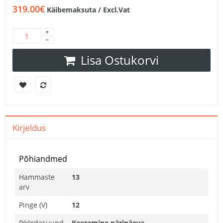
319.00€
Käibemaksuta / Excl.Vat
Lisa Ostukorvi
Kirjeldus
Põhiandmed
Hammaste
13
arv
Pinge (V)
12
Pöördesuund
Keeramine päripäeva