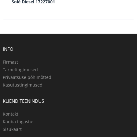
Solé Diesel 17227001
INFO
Firmast
Tarnetingimused
Privaatsuse põhimõtted
Kasutustingimused
KLIENDITEENINDUS
Kontakt
Kauba tagastus
Sisukaart