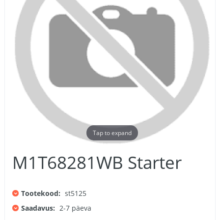
Tap to expand
M1T68281WB Starter
Tootekood:
st5125
Saadavus:
2-7 päeva