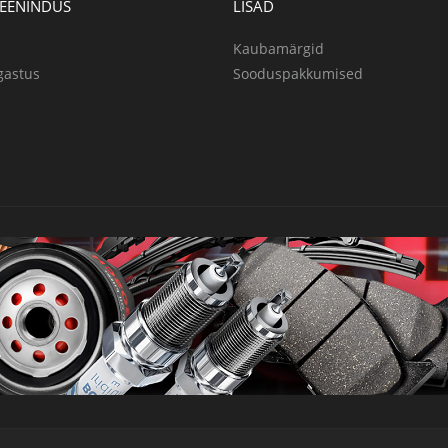
TEENINDUS
LISAD
Kaubamärgid
gastus
Sooduspakkumised