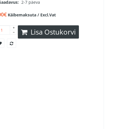
Saadavus:
2-7 päeva
00€
Käibemaksuta / Excl.Vat
Lisa Ostukorvi