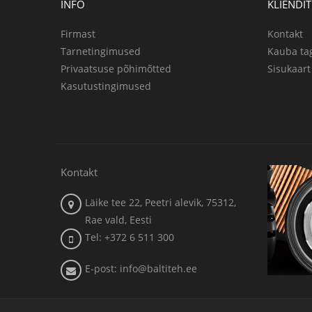
INFO
KLIENDI
Firmast
Kontakt
Tarnetingimused
Kauba ta
Privaatsuse põhimõtted
Sisukaart
Kasutustingimused
Kontakt
Läike tee 22, Peetri alevik, 75312,
Rae vald, Eesti
Tel: +372 6 511 300
E-post: info@baltiteh.ee