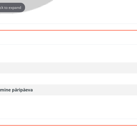
ick to expand
mine päripäeva