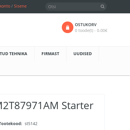
konto
/
Sisene
OSTUKORV
0 toode(t) - 0.00€
TUD TEHNIKA
FIRMAST
UUDISED
2T87971AM Starter
Tootekood:
st5142