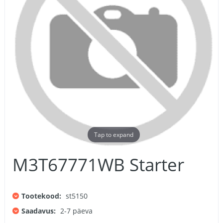
Tap to expand
M3T67771WB Starter
Tootekood:
st5150
Saadavus:
2-7 päeva