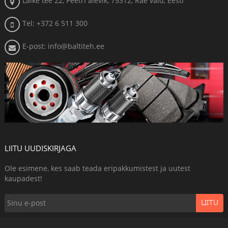
Läike tee 22, Peetri alevik, 75312, Rae vald, Eesti
Tel: +372 6 511 300
E-post: info@baltiteh.ee
LIITU UUDISKIRJAGA
Ole esimene, kes saab teada eripakkumistest ja uutest
kaupadest!
LIITU