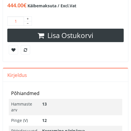
444.00€
Käibemaksuta / Excl.Vat
Lisa Ostukorvi
Kirjeldus
Põhiandmed
Hammaste
13
arv
Pinge (V)
12
Pöördesuund
Keeramine päripäeva