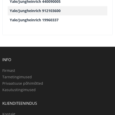
Yale/Jungheinrich 440090005
Yale/Jungheinrich 912103600
Yale/Jungheinrich 19960337
INFO
Firmast
Tarnetingimused
Privaatsuse põhimõtted
Kasutustingimused
KLIENDITEENINDUS
Kontakt