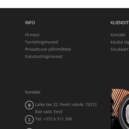
INFO
KLIENDI
Firmast
Kontakt
Tarnetingimused
Kauba ta
Privaatsuse põhimõtted
Sisukaart
Kasutustingimused
Kontakt
Läike tee 22, Peetri alevik, 75312,
Rae vald, Eesti
Tel: +372 6 511 300