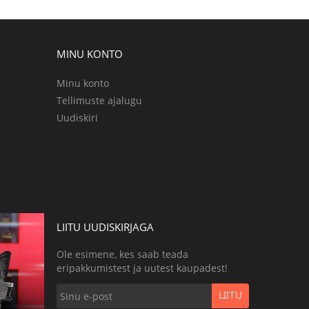
MINU KONTO
Minu konto
Tellimuste ajalugu
Uudiskiri
LIITU UUDISKIRJAGA
Ole esimene, kes saab teada
eripakkumistest ja uutest kaupadest!
LIITU