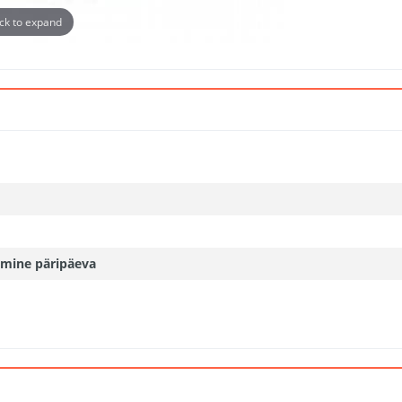
ick to expand
mine päripäeva