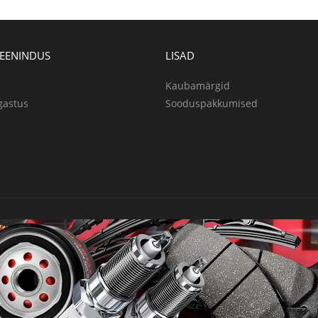
TEENINDUS
LISAD
Kaubamärgid
gastus
Sooduspakkumised