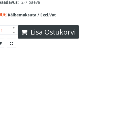
Saadavus:
2-7 päeva
00€
Käibemaksuta / Excl.Vat
Lisa Ostukorvi