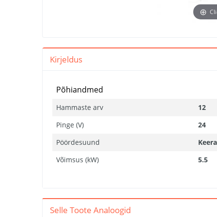
Cl
Kirjeldus
Põhiandmed
Hammaste arv
12
Pinge (V)
24
Pöördesuund
Keera
Võimsus (kW)
5.5
Selle Toote Analoogid