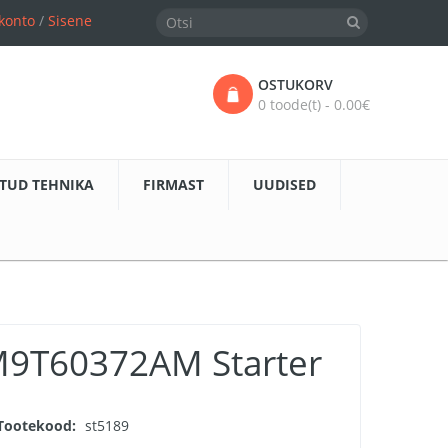
konto
/
Sisene
OSTUKORV
0 toode(t) - 0.00€
TUD TEHNIKA
FIRMAST
UUDISED
9T60372AM Starter
Tootekood:
st5189