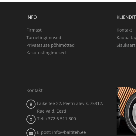
INFO
KLIENDI
Firmast
Kontakt
Tarnetingimused
Kauba ta
Privaatsuse põhimõtted
Sisukaart
Kasutustingimused
Kontakt
Läike tee 22, Peetri alevik, 75312,
Rae vald, Eesti
Tel: +372 6 511 300
E-post: info@baltiteh.ee