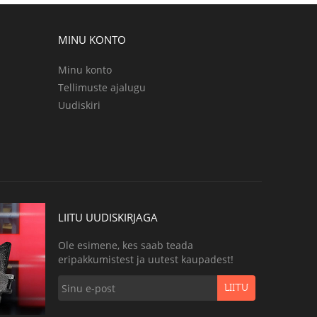
MINU KONTO
Minu konto
Tellimuste ajalugu
Uudiskiri
LIITU UUDISKIRJAGA
Ole esimene, kes saab teada
eripakkumistest ja uutest kaupadest!
LIITU