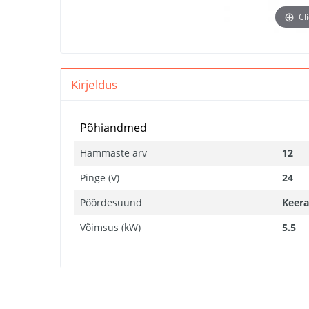
Cl
Kirjeldus
Põhiandmed
Hammaste arv
12
Pinge (V)
24
Pöördesuund
Keera
Võimsus (kW)
5.5