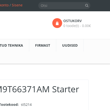
konto
/
Sisene
OSTUKORV
0 toode(t) - 0.00€
TUD TEHNIKA
FIRMAST
UUDISED
9T66371AM Starter
Tootekood:
st5214