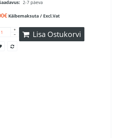
Saadavus:
2-7 päeva
00€
Käibemaksuta / Excl.Vat
Lisa Ostukorvi