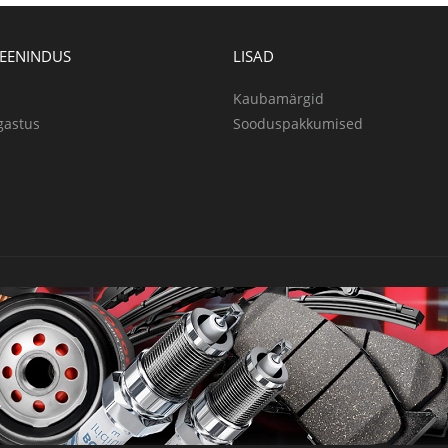
TEENINDUS
LISAD
Kaubamärgid
gastus
Sooduspakkumised