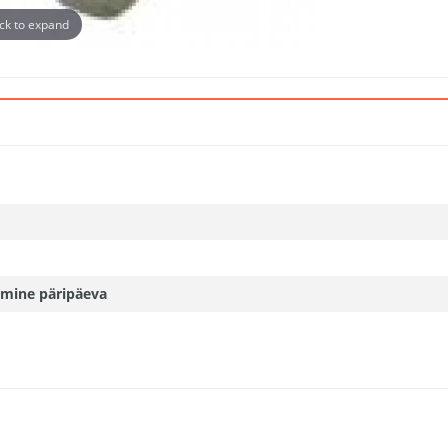
ick to expand
mine päripäeva