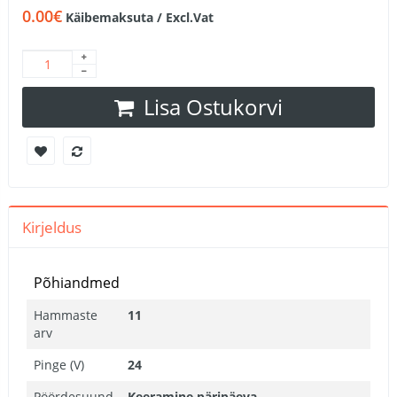
0.00€
Käibemaksuta / Excl.Vat
Lisa Ostukorvi
Kirjeldus
Põhiandmed
Hammaste
11
arv
Pinge (V)
24
Pöördesuund
Keeramine päripäeva