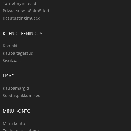
Tarnetingimused
Privaatsuse põhimõtted
Kasutustingimused
KLIENDITEENINDUS
Kontakt
Kauba tagastus
Sisukaart
LISAD
Kaubamärgid
Sooduspakkumised
MINU KONTO
Minu konto
Tellimuste ajalugu