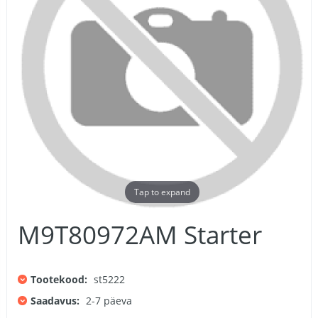
Tap to expand
M9T80972AM Starter
Tootekood:
st5222
Saadavus:
2-7 päeva