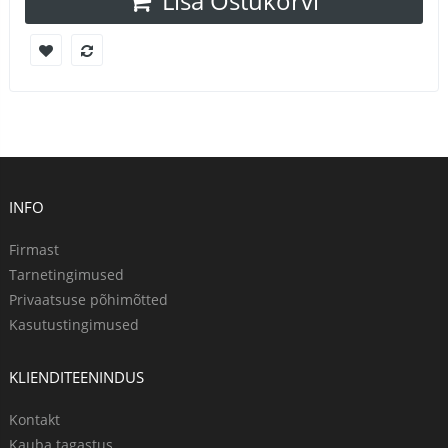
Lisa Ostukorvi
INFO
Firmast
Tarnetingimused
Privaatsuse põhimõtted
Kasutustingimused
KLIENDITEENINDUS
Kontakt
Kauba tagastus