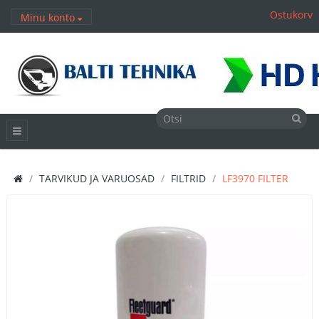
Ostukorv
Minu konto
TARVIKUD JA VARUOSAD
FILTRID
LF3970 FILTER