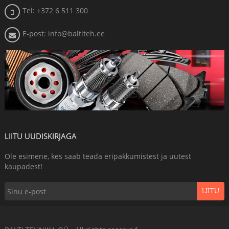
Tel: +372 6 511 300
E-post: info@baltiteh.ee
LIITU UUDISKIRJAGA
Ole esimene, kes saab teada eripakkumistest ja uutest
kaupadest!
LIITU