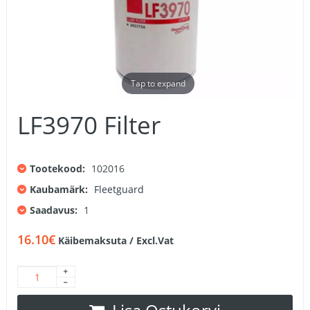
Tap to expand
LF3970 Filter
Tootekood:
102016
Kaubamärk:
Fleetguard
Saadavus:
1
16.10€
Käibemaksuta / Excl.Vat