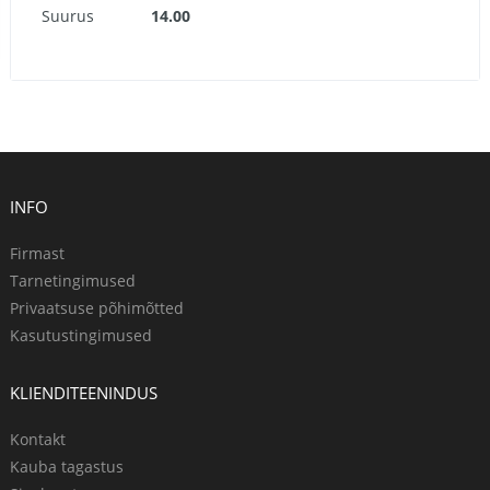
Suurus
14.00
INFO
Firmast
Tarnetingimused
Privaatsuse põhimõtted
Kasutustingimused
KLIENDITEENINDUS
Kontakt
Kauba tagastus