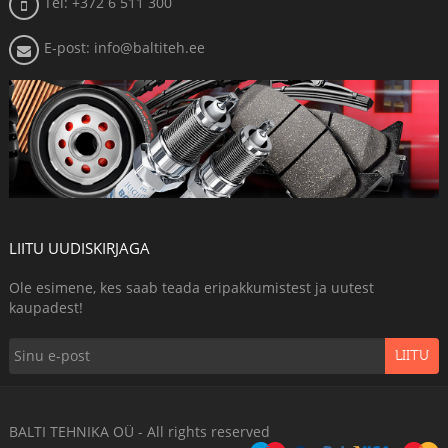
Tel: +372 6 511 300
E-post: info@baltiteh.ee
LIITU UUDISKIRJAGA
Ole esimene, kes saab teada eripakkumistest ja uutest
kaupadest!
LIITU
BALTI TEHNIKA OÜ - All rights reserved