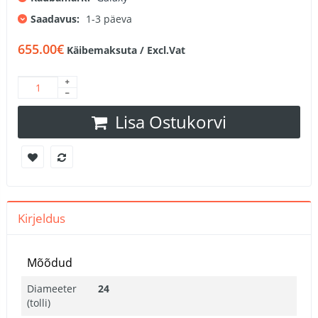
Saadavus:
1-3 päeva
655.00€
Käibemaksuta / Excl.Vat
Lisa Ostukorvi
Kirjeldus
Mõõdud
Diameeter
24
(tolli)