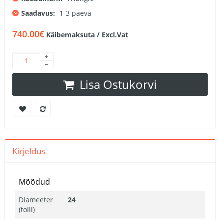
Saadavus:
1-3 päeva
740.00€
Käibemaksuta / Excl.Vat
Lisa Ostukorvi
Kirjeldus
Mõõdud
Diameeter
24
(tolli)