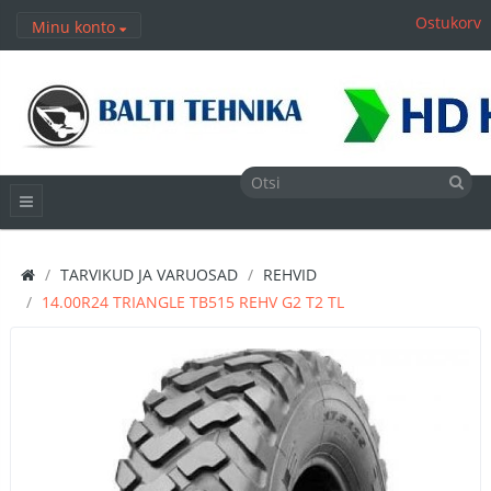
Ostukorv
Minu konto
TARVIKUD JA VARUOSAD
REHVID
14.00R24 TRIANGLE TB515 REHV G2 T2 TL