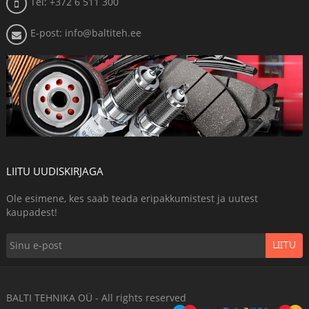
Tel: +372 6 511 300
E-post: info@baltiteh.ee
LIITU UUDISKIRJAGA
Ole esimene, kes saab teada eripakkumistest ja uutest
kaupadest!
LIITU
BALTI TEHNIKA OÜ - All rights reserved