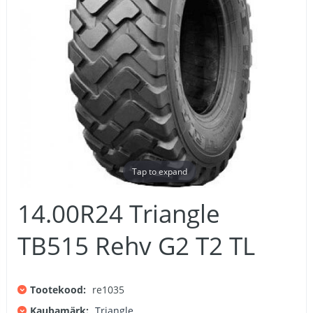
Tap to expand
14.00R24 Triangle
TB515 Rehv G2 T2 TL
Tootekood:
re1035
Kaubamärk:
Triangle