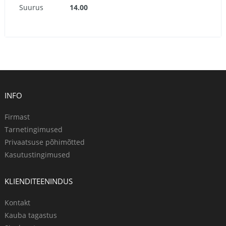
Suurus
14.00
INFO
Firmast
Tarnetingimused
Privaatsuse põhimõtted
Kasutustingimused
KLIENDITEENINDUS
Kontakt
Kauba tagastus