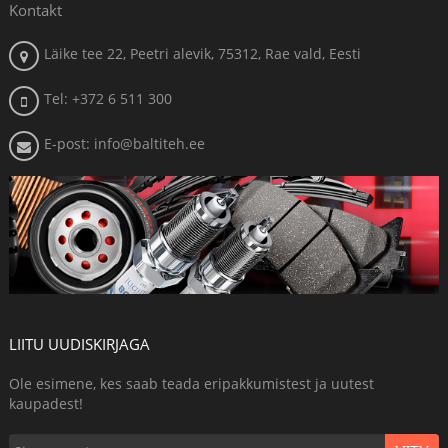
Kontakt
Läike tee 22, Peetri alevik, 75312, Rae vald, Eesti
Tel: +372 6 511 300
E-post: info@baltiteh.ee
LIITU UUDISKIRJAGA
Ole esimene, kes saab teada eripakkumistest ja uutest
kaupadest!