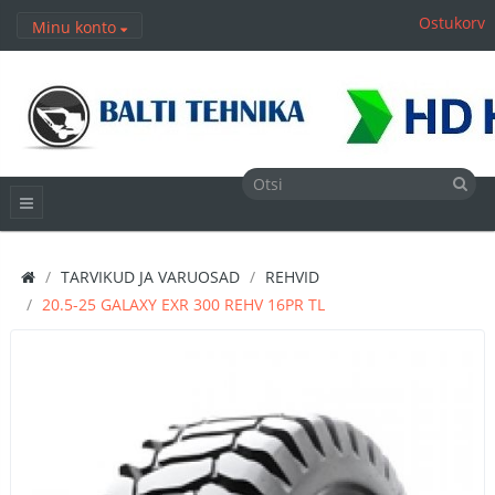
Ostukorv
Minu konto
TARVIKUD JA VARUOSAD
REHVID
20.5-25 GALAXY EXR 300 REHV 16PR TL