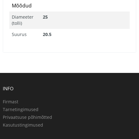
Mõõdud
Diameeter
25
(tolli)
Suurus
20.5
INFO
Firmast
Tarnetingimused
Privaatsuse põhimõtted
Kasutustingimused