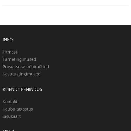
INFO
Firmast
Tarnetingimused
Privaatsuse põhimõtted
Kasutustingimused
KLIENDITEENINDUS
Kontakt
Kauba tagastus
Sisukaart