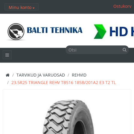
Ostukorv
Minu konto
TARVIKUD JA VARUOSAD
REHVID
23.5R25 TRIANGLE REHV TB516 185B/201A2 E3 T2 TL