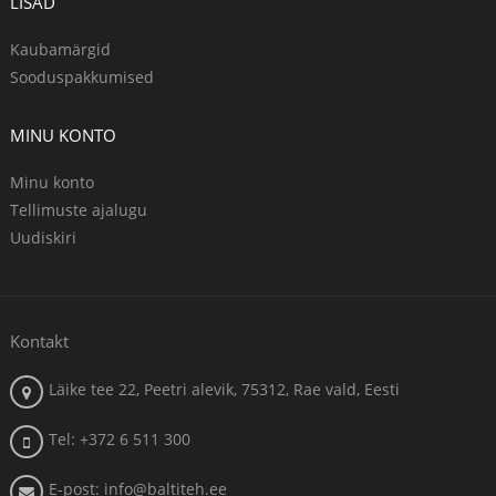
LISAD
Kaubamärgid
Sooduspakkumised
MINU KONTO
Minu konto
Tellimuste ajalugu
Uudiskiri
Kontakt
Läike tee 22, Peetri alevik, 75312, Rae vald, Eesti
Tel: +372 6 511 300
E-post: info@baltiteh.ee