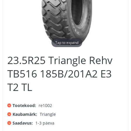
Tap to expand
23.5R25 Triangle Rehv
TB516 185B/201A2 E3
T2 TL
Tootekood:
re1002
Kaubamärk:
Triangle
Saadavus:
1-3 päeva