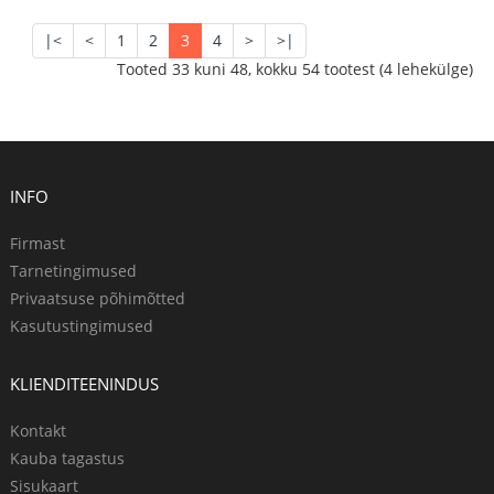
|<
<
1
2
3
4
>
>|
Tooted 33 kuni 48, kokku 54 tootest (4 lehekülge)
INFO
Firmast
Tarnetingimused
Privaatsuse põhimõtted
Kasutustingimused
KLIENDITEENINDUS
Kontakt
Kauba tagastus
Sisukaart