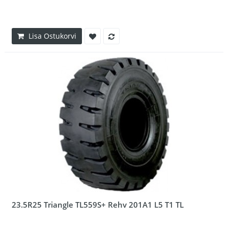
Lisa Ostukorvi
23.5R25 Triangle TL559S+ Rehv 201A1 L5 T1 TL