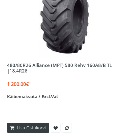
480/80R26 Alliance (MPT) 580 Rehv 160A8/B TL
|18.4R26
1 200.00€
Käibemaksuta / Excl.Vat
Lisa Ostukorvi