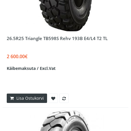
26.5R25 Triangle TB598S Rehv 193B E4/L4 T2 TL
2 600.00€
Käibemaksuta / Excl.Vat
Lisa Ostukorvi