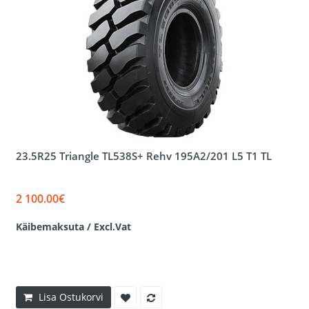
23.5R25 Triangle TL538S+ Rehv 195A2/201 L5 T1 TL
2 100.00€
Käibemaksuta / Excl.Vat
Lisa Ostukorvi